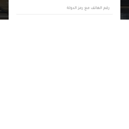
م
ب
ر
*
ر
ق
ي
م
م
د
ا
ا
ا
ل
ه
ل
ه
ي
إ
ا
ف
ل
ت
ك
ك
أرسل رسالة
ف
ر
ت
م
ة
ر
ع
م
و
ر
ش
ن
م
ر
ي
ز
و
*
ا
ع
حي 05 جويلية –
ل
ك
باب الزوار – الجزائر