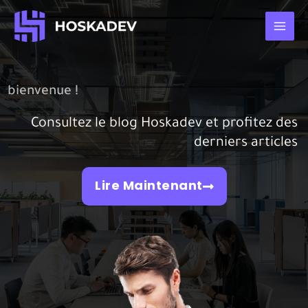
Aller
Main
au
Men
contenu
bienvenue !
Consultez le blog Hoskadev et profitez des
derniers articles
Lire Maintenant